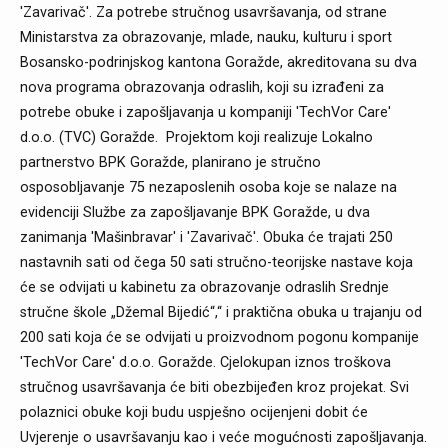
'Zavarivač'. Za potrebe stručnog usavršavanja, od strane
Ministarstva za obrazovanje, mlade, nauku, kulturu i sport
Bosansko-podrinjskog kantona Goražde, akreditovana su dva
nova programa obrazovanja odraslih, koji su izrađeni za
potrebe obuke i zapošljavanja u kompaniji 'TechVor Care'
d.o.o. (TVC) Goražde. Projektom koji realizuje Lokalno
partnerstvo BPK Goražde, planirano je stručno
osposobljavanje 75 nezaposlenih osoba koje se nalaze na
evidenciji Službe za zapošljavanje BPK Goražde, u dva
zanimanja 'Mašinbravar' i 'Zavarivač'. Obuka će trajati 250
nastavnih sati od čega 50 sati stručno-teorijske nastave koja
će se odvijati u kabinetu za obrazovanje odraslih Srednje
stručne škole „Džemal Bijedić“,“ i praktična obuka u trajanju od
200 sati koja će se odvijati u proizvodnom pogonu kompanije
'TechVor Care' d.o.o. Goražde. Cjelokupan iznos troškova
stručnog usavršavanja će biti obezbijeđen kroz projekat. Svi
polaznici obuke koji budu uspješno ocijenjeni dobit će
Uvjerenje o usavršavanju kao i veće mogućnosti zapošljavanja.