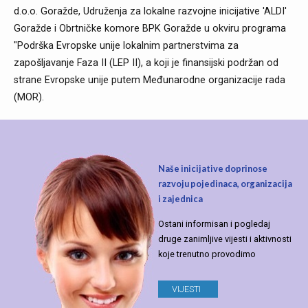
d.o.o. Goražde, Udruženja za lokalne razvojne inicijative 'ALDI'
Goražde i Obrtničke komore BPK Goražde u okviru programa
"Podrška Evropske unije lokalnim partnerstvima za
zapošljavanje Faza II (LEP II), a koji je finansijski podržan od
strane Evropske unije putem Međunarodne organizacije rada
(MOR).
Naše inicijative doprinose
razvoju pojedinaca, organizacija
i zajednica
Ostani informisan i pogledaj
druge zanimljive vijesti i aktivnosti
koje trenutno provodimo
VIJESTI