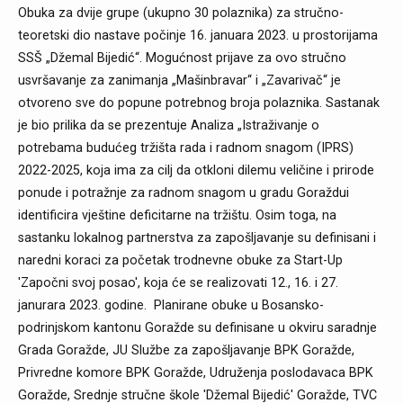
Obuka za dvije grupe (ukupno 30 polaznika) za stručno-
teoretski dio nastave počinje 16. januara 2023. u prostorijama
SSŠ „Džemal Bijedić“. Mogućnost prijave za ovo stručno
usvršavanje za zanimanja „Mašinbravar“ i „Zavarivač“ je
otvoreno sve do popune potrebnog broja polaznika. Sastanak
je bio prilika da se prezentuje Analiza „Istraživanje o
potrebama budućeg tržišta rada i radnom snagom (IPRS)
2022-2025, koja ima za cilj da otkloni dilemu veličine i prirode
ponude i potražnje za radnom snagom u gradu Goraždui
identificira vještine deficitarne na tržištu. Osim toga, na
sastanku lokalnog partnerstva za zapošljavanje su definisani i
naredni koraci za početak trodnevne obuke za Start-Up
'Započni svoj posao', koja će se realizovati 12., 16. i 27.
janurara 2023. godine. Planirane obuke u Bosansko-
podrinjskom kantonu Goražde su definisane u okviru saradnje
Grada Goražde, JU Službe za zapošljavanje BPK Goražde,
Privredne komore BPK Goražde, Udruženja poslodavaca BPK
Goražde, Srednje stručne škole 'Džemal Bijedić' Goražde, TVC