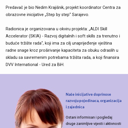
Predavač je bio Nedim Krajišnik, projekt koordinator Centra za
obrazovne inicijative „Step by step“ Sarajevo.
Radionica je organizovana u okviru projekta: „ALDI Skill
Accelerator (SKIA) - Razvoj digitalnih i soft skills za trenutno i
buduće tržište rada“, koji ima za cilj unaprijeđenje vještina
radne snage kroz proširivanje kapaciteta za obuku odraslih u
skladu sa savremenim potrebama tržišta rada, a koji finansira
DVV International - Ured za BiH.
Naše inicijative doprinose
razvoju pojedinaca, organizacija
i zajednica
Ostani informisan i pogledaj
druge zanimljive vijesti i aktivnosti